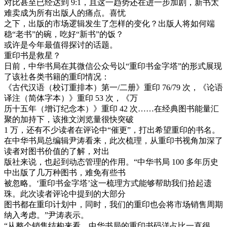
对比甚至已经达到 9:1，且这一趋势还在进一步加剧，新书太
难卖成为所有出版人的痛点。喜忧
之下，出版的市场逻辑发生了怎样的变化？出版人将如何端
稳“老书”的碗，吃好“新书”的饭？
或许是今年最值得探讨的话题。
重印书是救星？
日前，中华书局在其微信公众号以“重印书金字塔”的形式展现
了该社各类书籍的重印情况：
《古代汉语（校订重排本）第一/二册》重印 76/79 次，《论语
译注（简体字本）》重印 53 次，《万
历十五年（增订纪念本）》重印 42 次……在经典图书能量汇
聚的加持下，该推文浏览量很快突破
1 万，还有不少读者在评论中“催更”，打出希望重印的书名。
在中华书局总编辑尹涛看来，此次梳理，从重印书视角加深了
读者对图书价值的了解，对出
版社来说，也起到动态管理的作用。“中华书局 100 多年历史
中出版了几万种图书，难免有些书
被忽略。‘重印书金字塔’这一梳理方式能够帮助我们拾起遗
珠。此次读者评论中提到的大部分
图书都在重印计划中，同时，我们的重印也会将市场销售周期
纳入考虑。”尹涛表示。
“从整个销售结构来看，中华书局的重印书码洋占比一直很