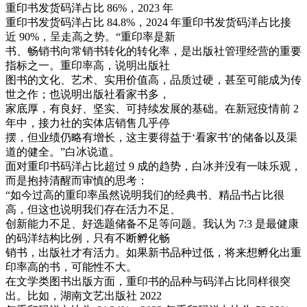
重印书发货码洋占比 86%，2023 年
重印书发货码洋占比 84.8%，2024 年重印书发货码洋占比接
近 90%，呈走高之势。“重印率是新
书、畅销书向常销书转化的转化率，是出版社管理经营的重要
指标之一。重印率高，说明出版社
图书的文化、艺术、实用价值高，品质过硬，甚至可能成为传
世之作；也说明出版社看家书多，
家底厚，有良好、坚实、可持续发展的基础。在新冠疫情前 2
年中，接力社的实体店销售几乎停
摆，但业绩仍略有增长，这主要得益于‘看家书’的储备以及渠
道的健全。”白冰说道。
面对重印书码洋占比超过 9 成的趋势，白冰并没有一味乐观，
而是抱持清醒而审慎的思考：
“如今过高的重印率虽然说明我们的经典书、精品书占比很
高，但这也说明我们存在活力不足、
创新能力不足、好选题储备不足等问题。我认为 7:3 是最健康
的码洋结构比例，只有不断孵化畅
销书，出版社才有活力。如果新书品种过低，将来想孵化出重
印率高的书，可能性不大。
在文学类图书出版方面，重印书的品种与码洋占比同样很突
出。比如，湖南文艺出版社 2022