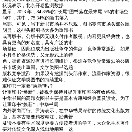
状况表示，北京开卷监测数据
显示，2023 年，84.85%的“长尾”图书落在最末尾 5%的市场空
间中，其中，75.34%的新书落入
尾部。可见，当下新书市场并不乐观，图书零售市场头部效应
明显，这些头部图书大多为重印书
或再版书。公版书因无须支付作者版税，内容更具经典性，也
具有更高的知名度，具有广泛的市
场基础，因此也成为出版社争夺的焦点，竞争异常激烈。如果
不具备价格优势，又无形式上的特
色，渠道资源没有进行长期维护，很难在竞争异常激烈的公版
书市场突出重围。文学类图书选题
版权竞争激烈，如果没有挖掘到头部作家、流量作家资源，很
难保证文学类图书的持续重印。
重印书一定要“焕新”吗？
让重印书“焕新”，被视为保持且提升重印率的有效路径。
中华书局的高印次图书主要是基本古籍和经典普及读物。为了
让重印书“焕新”，中华书局
内外双向而行。尹涛表示，在中华书局深耕的传统文化出版方
面，基本古籍要精校精注，经典普
及读本要有学术深度更要方便读者进阶学习，大众化学术著作
要对传统文化深入浅出地阐释，这