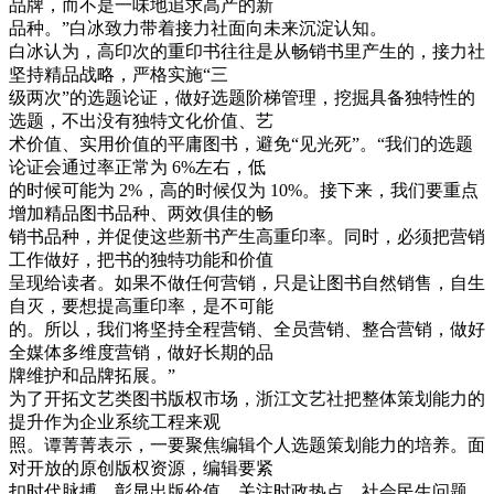
品牌，而不是一味地追求高产的新
品种。”白冰致力带着接力社面向未来沉淀认知。
白冰认为，高印次的重印书往往是从畅销书里产生的，接力社
坚持精品战略，严格实施“三
级两次”的选题论证，做好选题阶梯管理，挖掘具备独特性的
选题，不出没有独特文化价值、艺
术价值、实用价值的平庸图书，避免“见光死”。“我们的选题
论证会通过率正常为 6%左右，低
的时候可能为 2%，高的时候仅为 10%。接下来，我们要重点
增加精品图书品种、两效俱佳的畅
销书品种，并促使这些新书产生高重印率。同时，必须把营销
工作做好，把书的独特功能和价值
呈现给读者。如果不做任何营销，只是让图书自然销售，自生
自灭，要想提高重印率，是不可能
的。所以，我们将坚持全程营销、全员营销、整合营销，做好
全媒体多维度营销，做好长期的品
牌维护和品牌拓展。”
为了开拓文艺类图书版权市场，浙江文艺社把整体策划能力的
提升作为企业系统工程来观
照。谭菁菁表示，一要聚焦编辑个人选题策划能力的培养。面
对开放的原创版权资源，编辑要紧
扣时代脉搏，彰显出版价值，关注时政热点、社会民生问题，