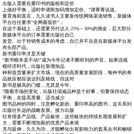
出版人需要在重印书的版税和定价
上做好平衡，适时申请附加码增加定价。”谭菁菁说道。
黄育海则直言，九久读书人主要靠传统网络渠道销售，新媒体
平台往往要求“全网最低价”，
在这个基础上，还需要另付达人 25%～30%的佣金，且大部分
新媒体平台的订单需要出版社自己
发货。出于对销售成本的考虑，自己并不乐意在新媒体平台发
布头部产品。
新书重印率才是关键
“新书根本卖不动!”成为今年记者不断听到的声音。如果说规
模经济时代，出版社靠增加品
种和造货量来扩大市场，现在的高质量发展阶段，每种书的单
品效应都应该达到及格线，但这对
新书是极高的门槛，尤其是今年。
“随着市场的变化，出版社缩减品种是个好事，但要保持动态
平衡，在提高质量、适当减少
图书品种的同时，注意孵化新的、重印率高的图书，这关系到
出版社长远的战略发展。接力出版
社有很多产品线、产品板块，这些板块的持续长期发展和扩
大，需要不断增加新的优质产品来填
充与延伸，久久为功，才能孵化出有影响力的套系丛书和畅销