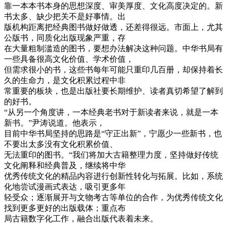
靠一本本书本身的思想深度、审美厚度、文化高度决定的。新
书太多、缺少把关不是好事情。出
版机构距离把经典图书做好做透，还差得很远。市面上，尤其
公版书，同质化出版现象严重，存
在大量粗制滥造的图书，要想办法解决这种问题。中华书局有
一些具备很高文化价值、学术价值，
但需求很小的书，这些书每年可能只重印几百册，却保持着长
久的生命力，是文化积累过程中非
常重要的板块，也是出版社要长期维护、读者真切希望了解到
的好书。
“从另一个角度讲，一本经典老书对于新读者来说，就是一本
新书。”尹涛说道。他表示，
目前中华书局坚持的思路是“守正出新”，宁愿少一些新书，也
不要出太多没有文化积累价值、
无法重印的图书。“我们将加大古籍整理力度，坚持做好传统
文化阐释和经典普及，继续将中华
优秀传统文化的精品内容进行创新性转化与拓展。比如，系统
化地尝试漫画式表达，吸引更多年
轻受众；逐渐展开与文物考古等单位的合作，为优秀传统文化
找到更多更好的出版载体；重点布
局古籍数字化工作，融合出版代表着未来。