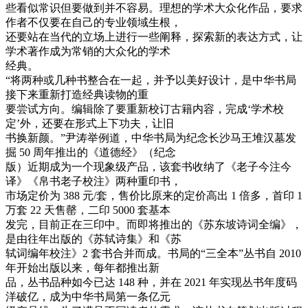
些看似常识但要做到并不容易。理想的学术大众化作品，要求
作者不仅要在自己的专业领域生根，
还要站在当代的立场上进行一些阐释，探索新的表达方式，让
学术著作成为常销的大众化的学术
经典。
“将两种或几种书整合在一起，并予以美好设计，是中华书局
接下来重新打造经典读物的重
要尝试方向。编辑除了要重新校订古籍内容，完成‘学术校
定’外，还要在形式上下功夫，让旧
书换新颜。”尹涛举例道，中华书局为纪念长沙马王堆汉墓发
掘 50 周年推出的《道德经》（纪念
版）近期成为一个现象级产品，该套书收纳了《老子今注今
译》《帛书老子校注》两种重印书，
市场定价为 388 元/套，售价比原来的定价高出 1 倍多，首印 1
万套 22 天售罄，二印 5000 套基本
发完，目前正在三印中。而即将推出的《苏东坡诗词全编》，
是由往年出版的《苏轼诗集》和《苏
轼词编年校注》2 套书合并而成。书局的“三全本”丛书自 2010
年开始出版以来，每年都推出新
品，丛书品种如今已达 148 种，并在 2021 年实现丛书年度码
洋破亿，成为中华书局第一条亿元