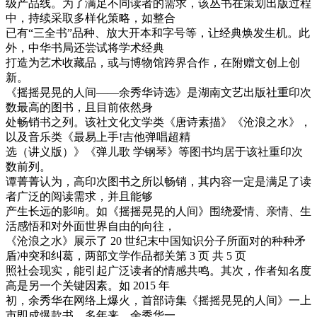
级产品线。为了满足不同读者的需求，该丛书在策划出版过程
中，持续采取多样化策略，如整合
已有“三全书”品种、放大开本和字号等，让经典焕发生机。此
外，中华书局还尝试将学术经典
打造为艺术收藏品，或与博物馆跨界合作，在附赠文创上创
新。
《摇摇晃晃的人间——余秀华诗选》是湖南文艺出版社重印次
数最高的图书，且目前依然身
处畅销书之列。该社文化文学类《唐诗素描》《沧浪之水》，
以及音乐类《最易上手!吉他弹唱超精
选（讲义版）》《弹儿歌 学钢琴》等图书均居于该社重印次
数前列。
谭菁菁认为，高印次图书之所以畅销，其内容一定是满足了读
者广泛的阅读需求，并且能够
产生长远的影响。如《摇摇晃晃的人间》围绕爱情、亲情、生
活感悟和对外面世界自由的向往，
《沧浪之水》展示了 20 世纪末中国知识分子所面对的种种矛
盾冲突和纠葛，两部文学作品都关第 3 页 共 5 页
照社会现实，能引起广泛读者的情感共鸣。其次，作者知名度
高是另一个关键因素。如 2015 年
初，余秀华在网络上爆火，首部诗集《摇摇晃晃的人间》一上
市即成爆款书，多年来，余秀华一