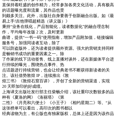
直保持着旺盛的创作精力，经常参加各类文化活动，具有极高
的话题曝光度和流量，其作品也受
到颇多关注。此外，出版社自身要善于创新融合出版。如《最
易上手!吉他弹唱超精选（讲义版）》
秉持“业务在线化，产品智能化，读者数据化”的融合理念制
作，平均每年改版 2 次，及时更新
曲谱，提供“一书一码”使用指南，增加产品附加值，链接编辑
服务号，加强同读者互动，除了
可以防盗版外，还为读者提供额外资源。强大的营销支持同样
是畅销书成功的重要因素之一。除
了作家的线下活动签售、线上直播对谈外，还在新媒体平台进
行持续的曝光，围绕热点事件、热
点话题进行持续营销，也会让经典老书不断获得新读者的关
注。该社借势敦煌 IP，连续推出《敦
煌三书》《敦煌石窟百讲》，开创了全新的营销渠道，实现
20 天即加印的好成绩。
上海译文出版社发行部主任柴畅介绍，该社重印次数较多的品
种有《夏洛的网》《洛丽塔》《第
二性》《月亮和六便士》《小王子》《相约星期二》等。“从
这张榜单可以看出，高印次的图书都以
经典读物为主，有公版也有独家版权，总体上还是因为该作品