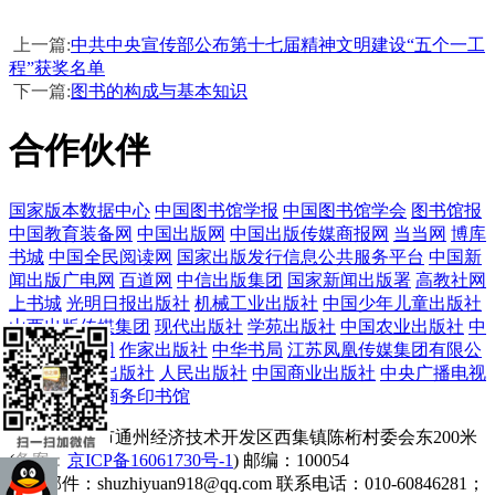
上一篇:
中共中央宣传部公布第十七届精神文明建设“五个一工
程”获奖名单
下一篇:
图书的构成与基本知识
合作伙伴
国家版本数据中心
中国图书馆学报
中国图书馆学会
图书馆报
中国教育装备网
中国出版网
中国出版传媒商报网
当当网
博库
书城
中国全民阅读网
国家出版发行信息公共服务平台
中国新
闻出版广电网
百道网
中信出版集团
国家新闻出版署
高教社网
上书城
光明日报出版社
机械工业出版社
中国少年儿童出版社
山西出版传媒集团
现代出版社
学苑出版社
中国农业出版社
中
国政府采购网
作家出版社
中华书局
江苏凤凰传媒集团有限公
司
长江文艺出版社
人民出版社
中国商业出版社
中央广播电视
大学出版社
商务印书馆
地址：北京市通州经济技术开发区西集镇陈桁村委会东200米
(
备案
：
京ICP备16061730号
-1
) 邮编：100054
电子邮件：shuzhiyuan918@qq.com 联系电话：010-60846281；