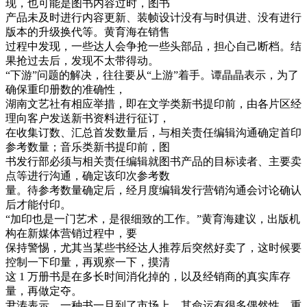
现，也可能是图书内容过时，图书
产品未及时进行内容更新、装帧设计没有与时俱进、没有进行
版本的升级换代等。黄育海在销售
过程中发现，一些达人会争抢一些头部品，担心自己断档。结
果抢过去后，发现不太带得动。
“下游”问题的解决，往往要从“上游”着手。谭晶晶表示，为了
确保重印册数的准确性，
湖南文艺社有相应举措，即在文学类新书提印前，由各片区经
理向客户发送新书资料进行征订，
在收集订数、汇总首发数量后，与相关责任编辑沟通确定首印
参考数量；音乐类新书提印前，图
书发行部必须与相关责任编辑就图书产品的目标读者、主要卖
点等进行沟通，确定该印次参考数
量。待参考数量确定后，经月度编辑发行营销沟通会讨论确认
后才能付印。
“加印也是一门艺术，是很细致的工作。”黄育海建议，出版机
构在新媒体营销过程中，要
保持警惕，尤其当某些书经达人推荐后突然好卖了，这时候要
控制一下印量，再观察一下，摸清
这 1 万册书是在多长时间消化掉的，以及经销商的真实库存
量，再做定夺。
尹涛表示，一种书一旦到了市场上，其命运有很多偶然性。重