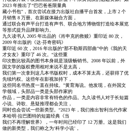
2023 年推出了“巴巴爸爸限量典
藏小书包”，首次尝试在接力出版社自播平台首发，上市 2 个
月销售 8 万册。在新媒体融合方面，
通过联合有声平台打造有声书、联合地方博物馆打造绘本展览
等形式提升品牌影响力。
九久读书人 2005 年出品的《肖申克的救赎》重印近 80 次，
2009 年出版的《达·芬奇密码》
重印近 60 次，2016 年出版的“那不勒斯四部曲”中的《我的天
才女友》重印了 46 次。“这些重
印次数比较高的图书本身就是顶级畅销书。2008 年以前，外
国文学的版权费用相对来说不是太高，
我们第一次拿到这几本书版权时，成本不算太高，还获得了优
先续约权。这些年在影视加持下，
这些同名书热度一直在持续。”黄育海说。他发现，在外国文
学领域，头部品一类是头部作家的
作品，一类是内容非常有特色的作品。九久读书人对于长短篇
小说、诗歌、悬疑推理都会关注，
同时也会尝试一些新类型。“2023 年，我们推出智利当代作家
本哈明·拉巴图特的短篇经典《当
我们不再理解世界》，一年时间已经印了 12 万册。这是我们
做的新类型，我们称之为‘科学小说’，