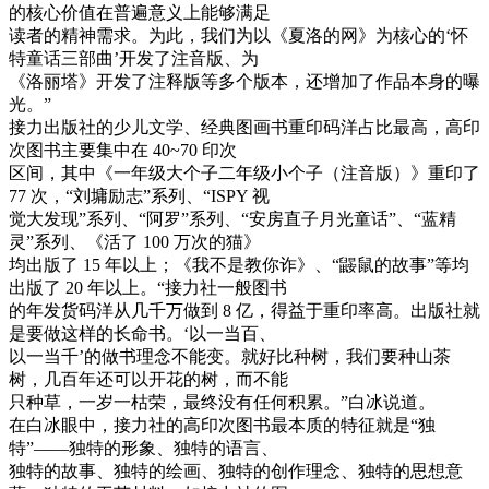
的核心价值在普遍意义上能够满足
读者的精神需求。为此，我们为以《夏洛的网》为核心的‘怀
特童话三部曲’开发了注音版、为
《洛丽塔》开发了注释版等多个版本，还增加了作品本身的曝
光。”
接力出版社的少儿文学、经典图画书重印码洋占比最高，高印
次图书主要集中在 40~70 印次
区间，其中《一年级大个子二年级小个子（注音版）》重印了
77 次，“刘墉励志”系列、“ISPY 视
觉大发现”系列、“阿罗”系列、“安房直子月光童话”、“蓝精
灵”系列、《活了 100 万次的猫》
均出版了 15 年以上；《我不是教你诈》、“鼹鼠的故事”等均
出版了 20 年以上。“接力社一般图书
的年发货码洋从几千万做到 8 亿，得益于重印率高。出版社就
是要做这样的长命书。‘以一当百、
以一当千’的做书理念不能变。就好比种树，我们要种山茶
树，几百年还可以开花的树，而不能
只种草，一岁一枯荣，最终没有任何积累。”白冰说道。
在白冰眼中，接力社的高印次图书最本质的特征就是“独
特”——独特的形象、独特的语言、
独特的故事、独特的绘画、独特的创作理念、独特的思想意