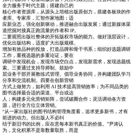
全力服务于时代主题；搭建自己的
核心作者资源库，从源头上培植出版原创力，搭建各板块的作
者库、专家库，汇智作家地图；适
应新业态，强化创新驱动，推进融合出版发展；通过新媒体渠
道挖掘对接真正跑流量的作者和 IP。
二要观照出版社整体的开拓版权市场的能力。做好顶层设计，
优化出版结构，适度扩大出版规模、
增加有效品种的投放，打造品牌和骨干书系；组织好选题调研
工作，重视选题的多重论证，要在
调研中发现机会，发现市场空白点，发现新需求，发现选题线
索。三要通过支持导师制、鼓励中
层业务干部开展教练式管理、倡导业务协同，并构建团队学习
分享和交流机制。四要在创新营销
方式上做努力，如利用 AI 技术提高营销效率；为不同品类的
图书选择最合适的渠道、平台或达
人；构建多元化营销矩阵，尝试破圈合作；灵活调动各方资
源，进行全方位立体营销。
“从一家出版社的图书结构管理角度看，追求更多新书，才有
前进的动力。但出版人不必纠
结于新旧书的比例，应在意每本新书真正的价值。”尹涛认
为，文化积累不是靠数量取胜，而是