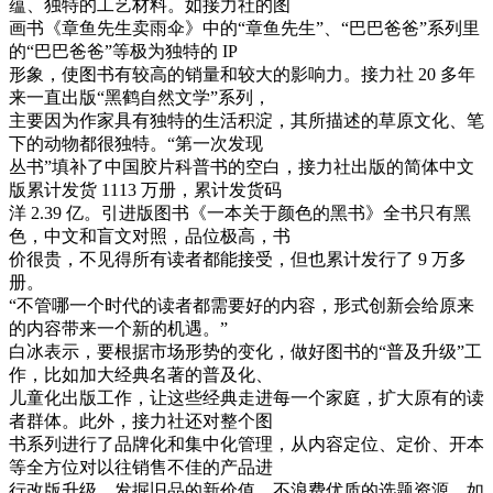
蕴、独特的工艺材料。如接力社的图
画书《章鱼先生卖雨伞》中的“章鱼先生”、“巴巴爸爸”系列里
的“巴巴爸爸”等极为独特的 IP
形象，使图书有较高的销量和较大的影响力。接力社 20 多年
来一直出版“黑鹤自然文学”系列，
主要因为作家具有独特的生活积淀，其所描述的草原文化、笔
下的动物都很独特。“第一次发现
丛书”填补了中国胶片科普书的空白，接力社出版的简体中文
版累计发货 1113 万册，累计发货码
洋 2.39 亿。引进版图书《一本关于颜色的黑书》全书只有黑
色，中文和盲文对照，品位极高，书
价很贵，不见得所有读者都能接受，但也累计发行了 9 万多
册。
“不管哪一个时代的读者都需要好的内容，形式创新会给原来
的内容带来一个新的机遇。”
白冰表示，要根据市场形势的变化，做好图书的“普及升级”工
作，比如加大经典名著的普及化、
儿童化出版工作，让这些经典走进每一个家庭，扩大原有的读
者群体。此外，接力社还对整个图
书系列进行了品牌化和集中化管理，从内容定位、定价、开本
等全方位对以往销售不佳的产品进
行改版升级，发掘旧品的新价值，不浪费优质的选题资源。如