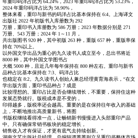
年重印码洋占比为 64.24%，2023 年重印码洋占比为 53.23%，
2024 年重印码洋占比为 58.90%，
整体来看，重印与新书的码洋占比基本保持在 6:4。上海译文
出版社 2022 年初版书入库册数为 292
万册，重印书入库册数为 586 万册；2023 年数据分别是 271
万册、543 万册；2024 年 1～11 月，
共出版图书 920 种，其中初版 263 种，重版 657 种，重版率保
持在 70%以上。
以外国文学出品为重心的九久读书人成立至今，总出书将近
8000 种，其中外国文学图书占
大概 5000 种，且近几年每年保持在 800 种左右。重印与新书
品种占比基本保持在 7:3、码洋占比
也稳定在 8:2。九久读书人创始人兼总经理黄育海表示，“在文
学出版方面，重印书品种占 7 成是
比较理想的。重印占比是否会继续增长，不重要，保持住这种
发展态势就行。版税成本是不变的，
印得越多，版税率还会越高。重要的是在保持往年收入的基础
上，不断地推出高质量新书，将图
书版权继续看得准一点，让畅销新书慢慢进入头部重印产品
中。只有确保常销书板块的稳定增长，
销售收入才有保证，才更有底气去持续创新。”
湖南文艺出版社总经理、总编辑谭菁菁则立足重印书整体市场