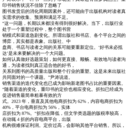
印书销售状况不佳除了忽略了
图书发货后的消化周期因素外，还可能由于出版机构对读者真
实需求的收集、预测和满足不足。
“这一问题，长期以来都没有得到很好解决。当下，出版行业
处于一个重塑过程中，整个图书营
销模式和渠道急剧变化。所谓出版社和书店、各个平台之间的
博弈，其实都是表象。出版社、中
盘商、书店与读者之间的关系可能要重新定位。‘好书未必抵
达’是未来要解决的一个大问题。
如何认真做好选题策划，如何更直接、顺畅、有效地与读者沟
通，为读者找到真正适合他的好书，
关系到图书的高质量出版和整个行业的重塑。这是未来出版社
共同面对的一个课题。”尹涛说道。
销售渠道的迭代变化也已成为影响新老图书占比的重要因素。
“随着渠道的变化，重印书的定价也相应变化。折扣已经成为
促进销售最简单粗暴有效的方
式。2023 年，垂直及其他电商折扣为 62%，内容电商折扣为
40%，平台电商折扣为 56%，实体
店折扣为 87%。“折扣在降低，但文学类选题的版税率较高，
在动辄 4 折的内容电商平台，出版
机构很难保证利润。定价过高，会影响其他平台销售。所以，