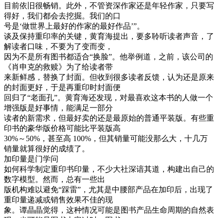
目前依旧很畅销。此外，不管资深作家还是年轻作家，只要写
得好，我们都会去挖掘。我们的口
号是‘做世界上最好的作家的最好作品’”。
谈及保持重印率的关键，黄育海提出，要多聆听读者声音，了
解读者口味，不要为了变而变，
因为不是所有图书都适合“换脸”。他举例道，之前，该公司的
《肖申克的救赎》为了给读者带
来新鲜感，替换了封面。但收到很多读者反馈，认为还是原来
的封面更好，于是再重印时封面便
回归了“老面孔”。黄育海还发现，对最喜欢这本书的人做一个
增强版是好事情，能满足一部分
读者的新需求，但最好卖的还是最原始的普通平装版。有些重
印书的豪华版价格可能比平装版高
30%～50%，甚至高 100%，但其销量可能没那么大，十几万
销量就算很好的成绩了。
加印量是门学问
如何科学制定重印书印量，不少大社深谙其道，构建出自己的
数字模型。然而，总有一些出
版机构难以避免“踩雷”，尤其是中腰部产品在加印后，出现了
重印量递减或销售效果不佳的现
象。谭晶晶觉得，这种情况可能是图书产品生命周期的自然表