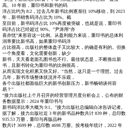
高。10 年前，重印书和新书的码
洋占比约为 8:2，过去几年新书比例逐渐往 10%移动，到 2023
年，新书销售码洋占比为 10%。截
至目前，新书码洋占比 10%再度被突破，也就是说，重印书
码洋占比已经超过 90%。”尹涛用“亦
喜亦忧”来形容这一比例。从盈利能力来说，重印书的总体利
润率要比新书高，如果重印书码洋
占比很高，出版社的整体盘子又比较大，的确是有利的。但换
一个角度看，文化需要创新，缺少
新书，天天看老面孔图书也不行。最佳状态是，不断推出新
书，且新书转化为重印书的比例很高，
从而实现文化积累又快又好。“当然，这只是一个理想。过去
几年，新书市场整体状况并不乐观，
各个出版社都面临巨大的新书创新压力，新书畅销谈何容
易？”
“接力出版社上个月召开的经营管理月度分析会上，公布的财
务数据显示：2024 年重印书与
新书码洋比率大概为 9:1。”接力出版社总编辑白冰告诉记者。
据了解，接力出版社近 3 年的新书品种数共计 839 种，总印数
935.53 万册，重印与再版品种
数共计 3699 种，总印数 4698 万册。按考核年统计，2022 年