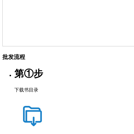
批发流程
第①步
下载书目录