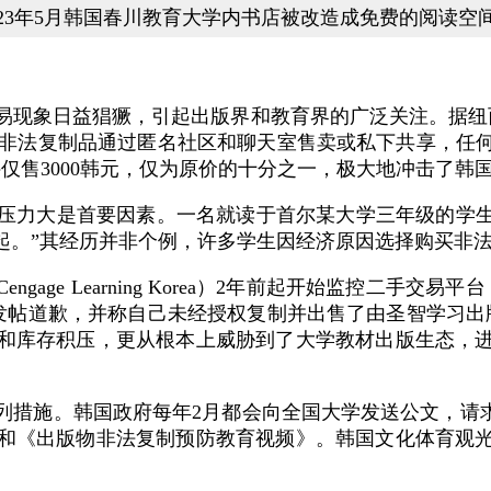
023年5月韩国春川教育大学内书店被改造成免费的阅读空
易现象日益猖獗，引起出版界和教育界的广泛关注。据纽
，这些非法复制品通过匿名社区和聊天室售卖或私下共享，
仅售3000韩元，仅为原价的十分之一，极大地冲击了韩
压力大是首要因素。一名就读于首尔某大学三年级的学生
起。”其经历并非个例，许多学生因经济原因选择购买非
age Learning Korea）2年前起开始监控二手交
me平台发帖道歉，并称自己未经授权复制并出售了由圣智学
和库存积压，更从根本上威胁到了大学教材出版生态，
列措施。韩国政府每年2月都会向全国大学发送公文，请求
和《出版物非法复制预防教育视频》。韩国文化体育观