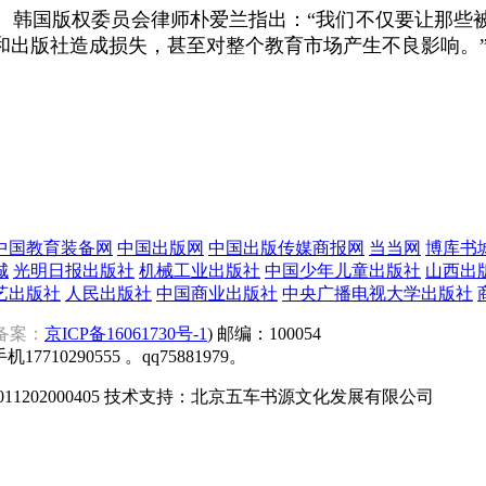
。韩国版权委员会律师朴爱兰指出：“我们不仅要让那些
和出版社造成损失，甚至对整个教育市场产生不良影响。
中国教育装备网
中国出版网
中国出版传媒商报网
当当网
博库书
城
光明日报出版社
机械工业出版社
中国少年儿童出版社
山西出
艺出版社
人民出版社
中国商业出版社
中央广播电视大学出版社
备案
：
京ICP备16061730号
-1
) 邮编：100054
17710290555 。qq75881979。
1202000405 技术支持：北京五车书源文化发展有限公司