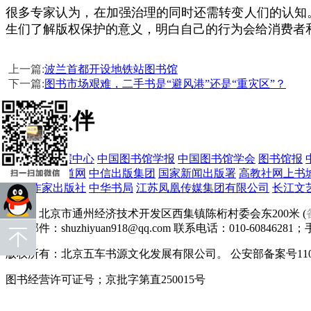
很多专家认为，在加强治理的同时还需转变人们的认知
生们了解版权保护的意义，明白自己的行为会给消费者
上一篇:
波兰首都开设地铁站图书馆
下一篇:
图书市场艰难，二手书是“避风港”还是“重灾区”？
合作伙伴
国家版本数据中心
中国图书馆学报
中国图书馆学会
图书馆报
版广电网
百道网
中信出版集团
国家新闻出版署
高教社网上书
购网
作家出版社
中华书局
江苏凤凰传媒集团有限公司
长江文
地址：北京市通州经济技术开发区西集镇陈桁村委会东200米 (
电子邮件：shuzhiyuan918@qq.com 联系电话：010-60846281；手机
版权所有：北京五车书源文化发展有限公司。 公安部备案号1101
图书经营许可证号；京批字第直250015号